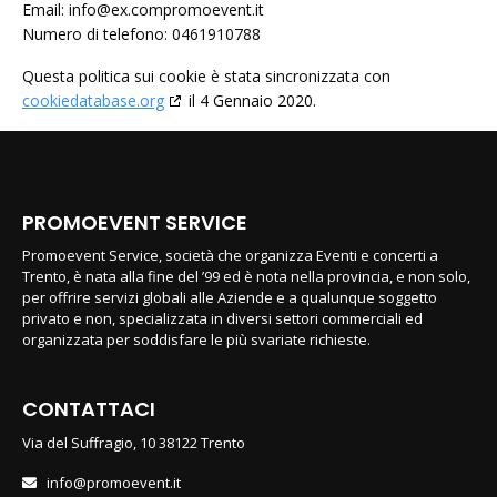
Email:
info@
ex.com
promoevent.it
Numero di telefono: 0461910788
Questa politica sui cookie è stata sincronizzata con
cookiedatabase.org
il 4 Gennaio 2020.
PROMOEVENT SERVICE
Promoevent Service, società che organizza Eventi e concerti a
Trento, è nata alla fine del ’99 ed è nota nella provincia, e non solo,
per offrire servizi globali alle Aziende e a qualunque soggetto
privato e non, specializzata in diversi settori commerciali ed
organizzata per soddisfare le più svariate richieste.
CONTATTACI
Via del Suffragio, 10 38122 Trento
info@promoevent.it