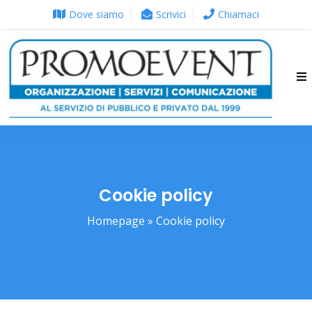
Dove siamo
Scrivici
Chiamaci
Cookie policy
Homepage
» Cookie policy