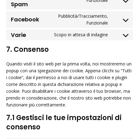
Funzionale
service
Spam
Consent
wordpress
to
Pubblicità/Tracciamento,
Facebook
service
Funzionale
Consent
cerber-
to
Varie
Scopo in attesa di indagine
security-
Consent
service
&-
to
facebook
7. Consenso
anti-
service
spam
varie
Quando visiti il sito web per la prima volta, noi mostreremo un
popup con una spiegazione dei cookie. Appena clicchi su “Tutti
i cookie”, dai il permesso a noi di usare tutti i cookie e plugin
come descritto in questa dichiarazione relativa ai popup e
cookie. Puoi disabilitare i cookie attraverso il tuo browser, ma
prendo in considerazione, che il nostro sito web potrebbe non
funzionare più correttamente.
7.1 Gestisci le tue impostazioni di
consenso